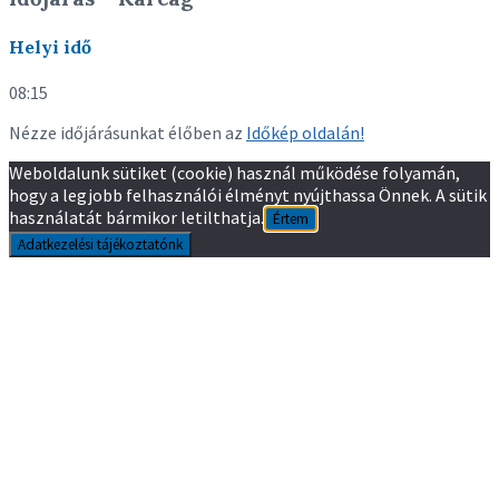
Helyi idő
08:15
Nézze időjárásunkat élőben az
Időkép oldalán!
Weboldalunk sütiket (cookie) használ működése folyamán,
hogy a legjobb felhasználói élményt nyújthassa Önnek. A sütik
használatát bármikor letilthatja.
Értem
Adatkezelési tájékoztatónk