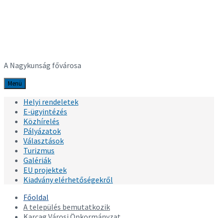
Karcag
A Nagykunság fővárosa
Menü
Helyi rendeletek
E-ügyintézés
Közhírelés
Pályázatok
Választások
Turizmus
Galériák
EU projektek
Kiadvány elérhetőségekről
Főoldal
A település bemutatkozik
Karcag Városi Önkormányzat