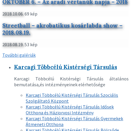
More
OKTÓBER 6. – Az aradi vértanúk napja – 2018
2018.10.06.
69 kép
More
Streetball – akrobatikus kosárlabda show –
2018.08.19.
2018.08.19.
53 kép
More
További galériák
Főoldali
Karcagi Többcélú Kistérségi Társulás
sitemap
Karcagi Többcélú Kistérségi Társulás általános
menü
bemutatása,és intézményeinek elérhetősége
Karcagi Többcélú Kistérségi Társulás Szociális
Szolgáltató Központ
Karcagi Többcélú Kistérségi Társulás Idősek
Otthona és Háziorvosi Intézmény
Karcagi Többcélú Kistérségi Társulás Gyermekek
Átmeneti Otthona
Karcagi Többcélú Kistérségi Társulás Bölcsőde