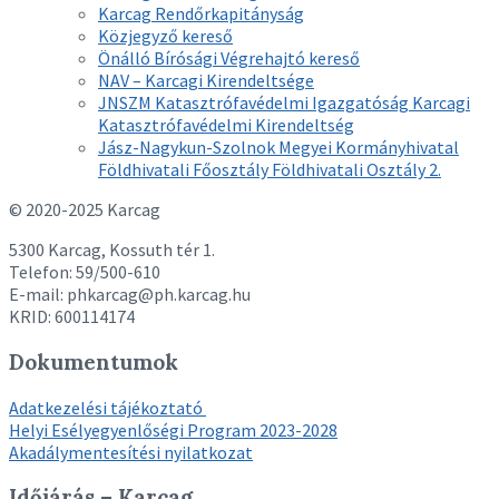
Karcag Rendőrkapitányság
Közjegyző kereső
Önálló Bírósági Végrehajtó kereső
NAV – Karcagi Kirendeltsége
JNSZM Katasztrófavédelmi Igazgatóság Karcagi
Katasztrófavédelmi Kirendeltség
Jász-Nagykun-Szolnok Megyei Kormányhivatal
Földhivatali Főosztály Földhivatali Osztály 2.
© 2020-2025 Karcag
5300 Karcag, Kossuth tér 1.
Telefon: 59/500-610
E-mail: phkarcag@ph.karcag.hu
KRID: 600114174
Dokumentumok
Adatkezelési tájékoztató
Helyi Esélyegyenlőségi Program 2023-2028
Akadálymentesítési nyilatkozat
Időjárás – Karcag