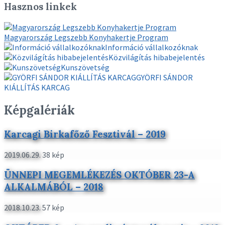
Hasznos linkek
Magyarország Legszebb Konyhakertje Program
Információ vállalkozóknak
Közvilágítás hibabejelentés
Kunszövetség
GYÖRFI SÁNDOR
KIÁLLÍTÁS KARCAG
Képgalériák
Karcagi Birkafőző Fesztivál – 2019
2019.06.29.
38 kép
More
ÜNNEPI MEGEMLÉKEZÉS OKTÓBER 23-A
ALKALMÁBÓL – 2018
2018.10.23.
57 kép