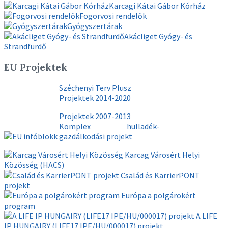
Karcagi Kátai Gábor Kórház
Fogorvosi rendelők
Gyógyszertárak
Akácliget Gyógy- és
Strandfürdő
EU Projektek
Széchenyi Terv Plusz
Projektek 2014-2020
Projektek 2007-2013
Komplex hulladék-
gazdálkodási projekt
Karcag Városért Helyi
Közösség (HACS)
Család és KarrierPONT
projekt
Európa a polgárokért
program
A LIFE
IP HUNGAIRY (LIFE17 IPE/HU/000017) projekt