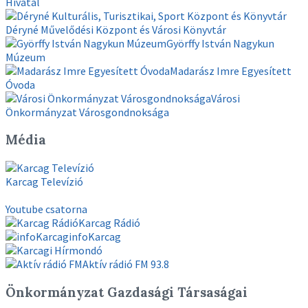
országgyűlési
Hivatal
választásokra
Déryné Művelődési Központ és Városi Könyvtár
Györffy István Nagykun
Múzeum
Madarász Imre Egyesített
Óvoda
Városi
Önkormányzat Városgondnoksága
Média
Karcag Televízió
Youtube csatorna
Karcag Rádió
infoKarcag
Aktív rádió FM 93.8
Önkormányzat Gazdasági Társaságai